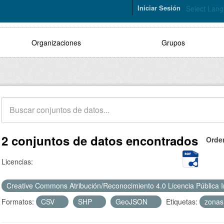
Iniciar Sesión
Select Lan
Organizaciones
Grupos
2 conjuntos de datos encontrados
Orde
Licencias:
Creative Commons Atribución/Reconocimiento 4.0 Licencia Pública 
Formatos:
CSV
SHP
GeoJSON
Etiquetas:
zonas