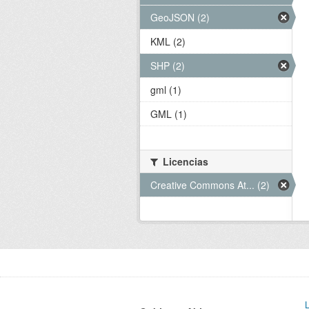
GeoJSON (2)
KML (2)
SHP (2)
gml (1)
GML (1)
Licencias
Creative Commons At... (2)