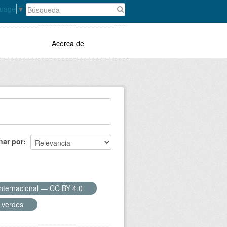
guage
▼
Acerca de
nar por
Internacional — CC BY 4.0
 verdes