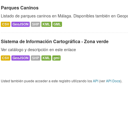
Parques Caninos
Listado de parques caninos en Málaga. Disponibles también en Geopo
CSV
GeoJSON
SHP
KML
GML
Sistema de Información Cartográfica - Zona verde
Ver catálogo y descripción en este enlace
CSV
GeoJSON
SHP
KML
gml
Usted también puede acceder a este registro utilizando los
API
(ver
API Docs
).