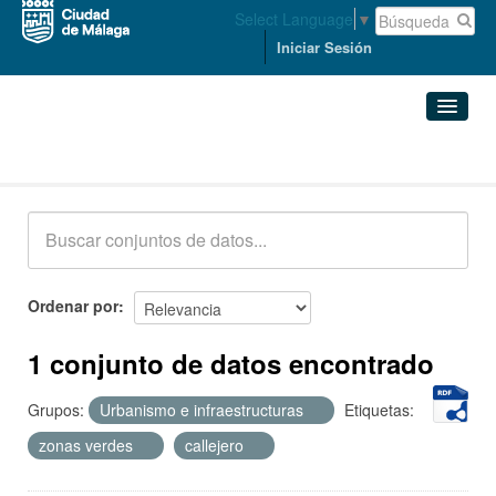
Select Language
▼
Iniciar Sesión
Conjuntos de datos
Conjuntos de datos
Organizaciones
Grupos
Ordenar por
Acerca de
1 conjunto de datos encontrado
Grupos:
Urbanismo e infraestructuras
Etiquetas:
zonas verdes
callejero