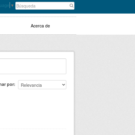
guage
▼
Acerca de
nar por