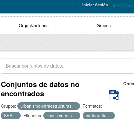
Iniciar Sesión
Select Lan
Organizaciones
Grupos
Conjuntos de datos no
Orde
encontrados
Grupos:
urbanismo-infraestructuras
Formatos:
SHP
Etiquetas:
zonas verdes
cartografía