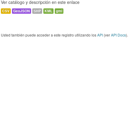
Ver catálogo y descripción en este enlace
CSV
GeoJSON
SHP
KML
gml
Usted también puede acceder a este registro utilizando los
API
(ver
API Docs
).