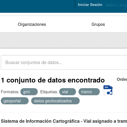
Iniciar Sesión
Select Lan
Organizaciones
Grupos
1 conjunto de datos encontrado
Orde
Formatos:
gml
Etiquetas:
vial
tramo
geoportal
datos geolocalizados
Sistema de Información Cartográfica - Vial asignado a tra