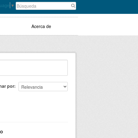
guage
▼
Acerca de
nar por
mo