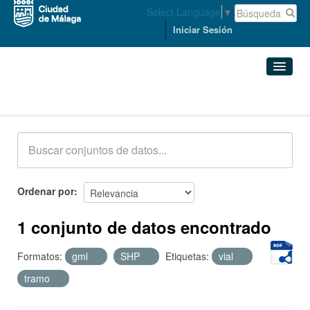
Select Language
▼
Iniciar Sesión
Conjuntos de datos
Conjuntos de datos
Organizaciones
Grupos
Ordenar por
Acerca de
1 conjunto de datos encontrado
Formatos:
gml
SHP
Etiquetas:
vial
tramo