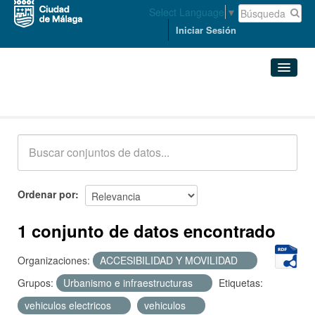
Select Language
▼
Iniciar Sesión
Conjuntos de datos
Conjuntos de datos
Organizaciones
Grupos
Ordenar por
Acerca de
1 conjunto de datos encontrado
Organizaciones:
ACCESIBILIDAD Y MOVILIDAD
Grupos:
Urbanismo e infraestructuras
Etiquetas:
vehiculos electricos
vehiculos