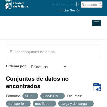
Select Language
▼
Iniciar Sesión
Conjuntos de datos
Conjuntos de datos
Organizaciones
Grupos
Ordenar por
Acerca de
Conjuntos de datos no
encontrados
Formatos:
SHP
GeoJSON
Etiquetas:
transporte
movilidad
carga y descarga