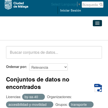
Select Language
▼
Iniciar Sesión
Conjuntos de datos
Conjuntos de datos
Organizaciones
Grupos
Ordenar por
Acerca de
Conjuntos de datos no
encontrados
Licencias:
by-sa-40
Organizaciones:
accesibilidad-y-movilidad
Grupos:
transporte