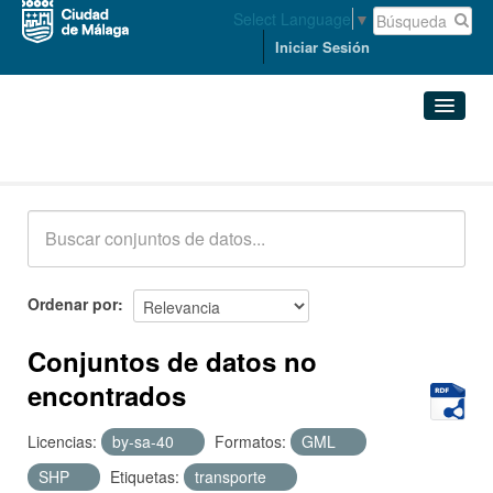
Select Language
▼
Iniciar Sesión
Conjuntos de datos
Conjuntos de datos
Organizaciones
Grupos
Ordenar por
Acerca de
Conjuntos de datos no
encontrados
Licencias:
by-sa-40
Formatos:
GML
SHP
Etiquetas:
transporte