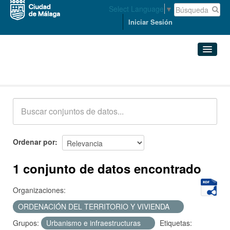
Select Language
▼
Iniciar Sesión
Conjuntos de datos
Conjuntos de datos
Organizaciones
Grupos
Ordenar por
Acerca de
1 conjunto de datos encontrado
Organizaciones:
ORDENACIÓN DEL TERRITORIO Y VIVIENDA
Grupos:
Urbanismo e infraestructuras
Etiquetas: