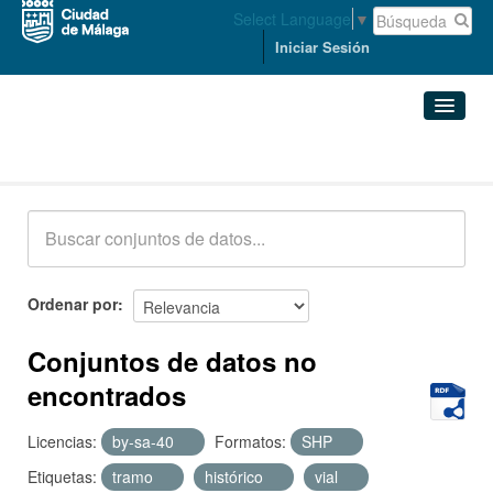
Select Language
▼
Iniciar Sesión
Conjuntos de datos
Conjuntos de datos
Organizaciones
Grupos
Ordenar por
Acerca de
Conjuntos de datos no
encontrados
Licencias:
by-sa-40
Formatos:
SHP
Etiquetas:
tramo
histórico
vial