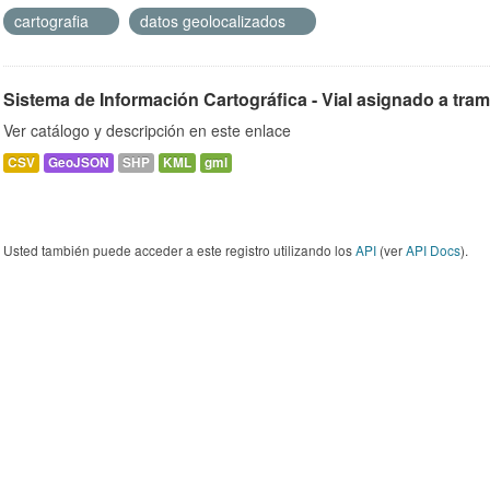
cartografia
datos geolocalizados
Sistema de Información Cartográfica - Vial asignado a tra
Ver catálogo y descripción en este enlace
CSV
GeoJSON
SHP
KML
gml
Usted también puede acceder a este registro utilizando los
API
(ver
API Docs
).