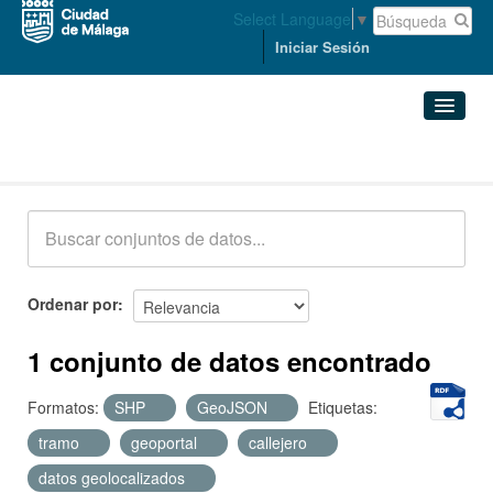
Select Language
▼
Iniciar Sesión
Conjuntos de datos
Conjuntos de datos
Organizaciones
Grupos
Ordenar por
Acerca de
1 conjunto de datos encontrado
Formatos:
SHP
GeoJSON
Etiquetas:
tramo
geoportal
callejero
datos geolocalizados