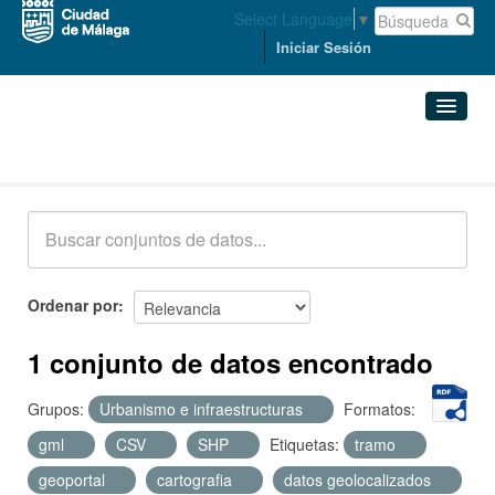
Select Language
▼
Iniciar Sesión
Conjuntos de datos
Conjuntos de datos
Organizaciones
Grupos
Ordenar por
Acerca de
1 conjunto de datos encontrado
Grupos:
Urbanismo e infraestructuras
Formatos:
gml
CSV
SHP
Etiquetas:
tramo
geoportal
cartografia
datos geolocalizados