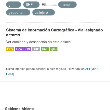
gml
SHP
Etiquetas:
tramo
geoportal
callejero
Sistema de Información Cartográfica - Vial asignado
a tramo
Ver catálogo y descripción en este enlace
CSV
GeoJSON
SHP
KML
gml
Usted también puede acceder a este registro utilizando los
API
(ver
API
Docs
).
Gobierno Abierto