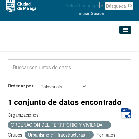
Select Language
▼
Iniciar Sesión
Conjuntos de datos
Conjuntos de datos
Organizaciones
Grupos
Ordenar por
Acerca de
1 conjunto de datos encontrado
Organizaciones:
ORDENACIÓN DEL TERRITORIO Y VIVIENDA
Grupos:
Urbanismo e infraestructuras
Formatos: