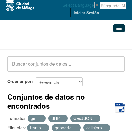
Select Language
▼
Iniciar Sesión
Conjuntos de datos
Conjuntos de datos
Organizaciones
Grupos
Ordenar por
Acerca de
Conjuntos de datos no
encontrados
Formatos:
gml
SHP
GeoJSON
Etiquetas:
tramo
geoportal
callejero