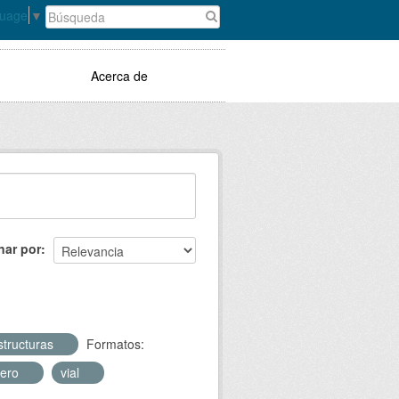
guage
▼
Acerca de
nar por
structuras
Formatos:
jero
vial