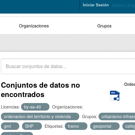
Iniciar Sesión
Select Lan
Organizaciones
Grupos
Conjuntos de datos no
Orde
encontrados
Licencias:
by-sa-40
Organizaciones:
ordenacion-del-territorio-y-vivienda
Grupos:
urbanismo-infrae
gml
SHP
Etiquetas:
tramo
geoportal
calle