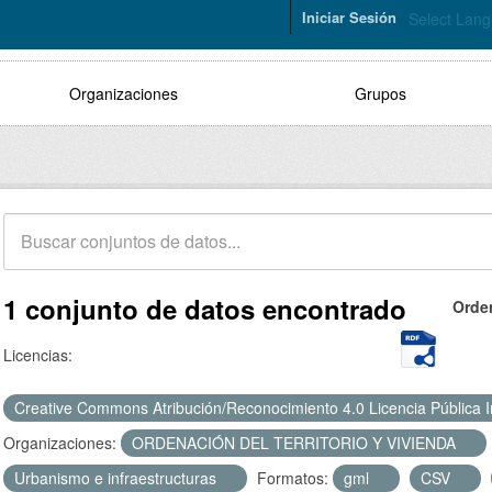
Iniciar Sesión
Select Lan
Organizaciones
Grupos
1 conjunto de datos encontrado
Orde
Licencias:
Creative Commons Atribución/Reconocimiento 4.0 Licencia Pública 
Organizaciones:
ORDENACIÓN DEL TERRITORIO Y VIVIENDA
Urbanismo e infraestructuras
Formatos:
gml
CSV