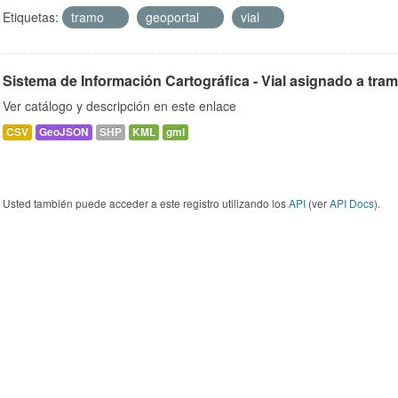
Etiquetas:
tramo
geoportal
vial
Sistema de Información Cartográfica - Vial asignado a tra
Ver catálogo y descripción en este enlace
CSV
GeoJSON
SHP
KML
gml
Usted también puede acceder a este registro utilizando los
API
(ver
API Docs
).