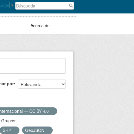
guage
▼
Acerca de
nar por
Internacional — CC BY 4.0
Grupos:
SHP
GeoJSON