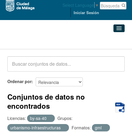
Select Language
▼
Iniciar Sesión
Conjuntos de datos
Conjuntos de datos
Organizaciones
Grupos
Ordenar por
Acerca de
Conjuntos de datos no
encontrados
Licencias:
by-sa-40
Grupos:
urbanismo-infraestructuras
Formatos:
gml