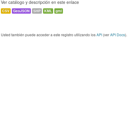
Ver catálogo y descripción en este enlace
CSV
GeoJSON
SHP
KML
gml
Usted también puede acceder a este registro utilizando los
API
(ver
API Docs
).