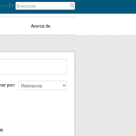
guage
▼
Acerca de
nar por
mo