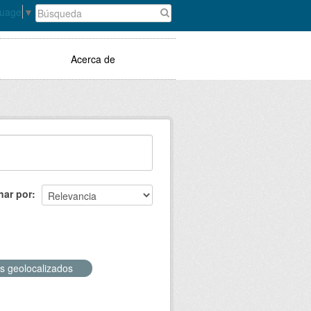
guage
▼
Acerca de
nar por
s geolocalizados