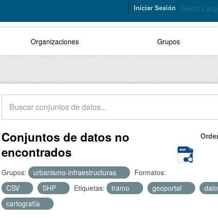
Iniciar Sesión
Select Lan
Organizaciones
Grupos
Conjuntos de datos no
Orde
encontrados
Grupos:
urbanismo-infraestructuras
Formatos:
CSV
SHP
Etiquetas:
tramo
geoportal
dato
cartografía