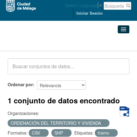
Select Language
▼
Iniciar Sesión
Conjuntos de datos
Conjuntos de datos
Organizaciones
Grupos
Ordenar por
Acerca de
1 conjunto de datos encontrado
Organizaciones:
ORDENACIÓN DEL TERRITORIO Y VIVIENDA
Formatos:
CSV
SHP
Etiquetas:
tramo