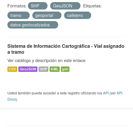
Formatos:
SHP
GeoJSON
Etiquetas:
tramo
geoportal
callejero
datos geolocalizados
Sistema de Información Cartográfica - Vial asignado
a tramo
Ver catálogo y descripción en este enlace
CSV
GeoJSON
SHP
KML
gml
Usted también puede acceder a este registro utilizando los
API
(ver
API
Docs
).