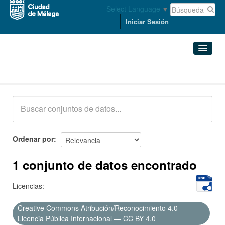
Select Language
▼
Iniciar Sesión
Conjuntos de datos
Conjuntos de datos
Organizaciones
Grupos
Ordenar por
Acerca de
1 conjunto de datos encontrado
Licencias:
Creative Commons Atribución/Reconocimiento 4.0
Licencia Pública Internacional — CC BY 4.0