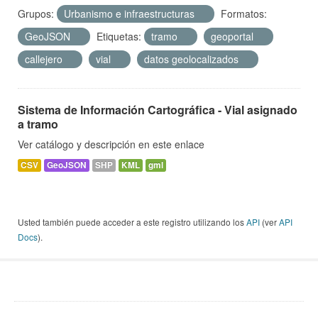
Grupos:
Urbanismo e infraestructuras
Formatos:
GeoJSON
Etiquetas:
tramo
geoportal
callejero
vial
datos geolocalizados
Sistema de Información Cartográfica - Vial asignado
a tramo
Ver catálogo y descripción en este enlace
CSV
GeoJSON
SHP
KML
gml
Usted también puede acceder a este registro utilizando los
API
(ver
API
Docs
).