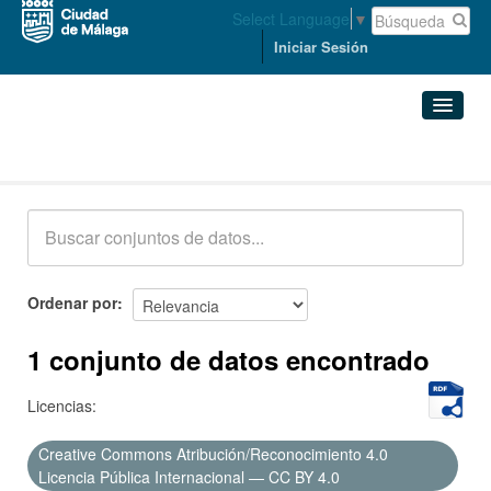
Select Language
▼
Iniciar Sesión
Conjuntos de datos
Conjuntos de datos
Organizaciones
Grupos
Ordenar por
Acerca de
1 conjunto de datos encontrado
Licencias:
Creative Commons Atribución/Reconocimiento 4.0
Licencia Pública Internacional — CC BY 4.0