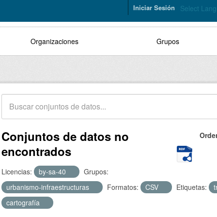
Iniciar Sesión
Select Lan
Organizaciones
Grupos
Conjuntos de datos no
Orde
encontrados
Licencias:
by-sa-40
Grupos:
urbanismo-infraestructuras
Formatos:
CSV
Etiquetas:
cartografía