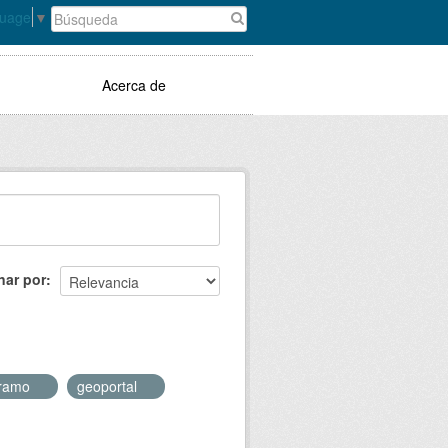
guage
▼
Acerca de
nar por
tramo
geoportal