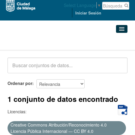
Select Language
▼
Iniciar Sesión
Conjuntos de datos
Conjuntos de datos
Organizaciones
Grupos
Ordenar por
Acerca de
1 conjunto de datos encontrado
Licencias:
Creative Commons Atribución/Reconocimiento 4.0
Licencia Pública Internacional — CC BY 4.0