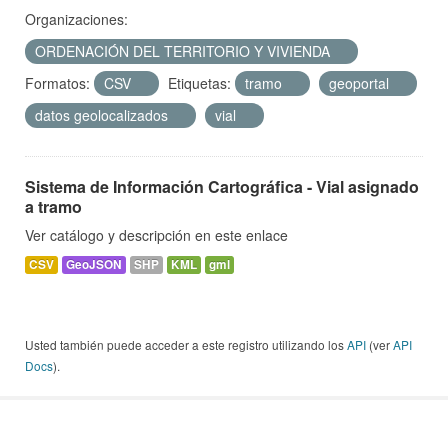
Organizaciones:
ORDENACIÓN DEL TERRITORIO Y VIVIENDA
Formatos:
CSV
Etiquetas:
tramo
geoportal
datos geolocalizados
vial
Sistema de Información Cartográfica - Vial asignado
a tramo
Ver catálogo y descripción en este enlace
CSV
GeoJSON
SHP
KML
gml
Usted también puede acceder a este registro utilizando los
API
(ver
API
Docs
).