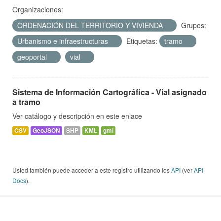
Organizaciones:
ORDENACIÓN DEL TERRITORIO Y VIVIENDA
Grupos:
Urbanismo e infraestructuras
Etiquetas:
tramo
geoportal
vial
Sistema de Información Cartográfica - Vial asignado
a tramo
Ver catálogo y descripción en este enlace
CSV
GeoJSON
SHP
KML
gml
Usted también puede acceder a este registro utilizando los
API
(ver
API
Docs
).