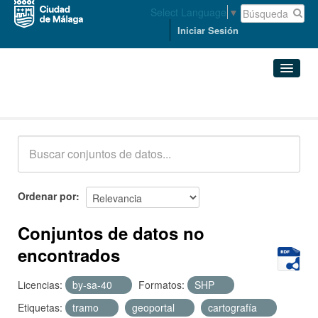
Select Language
▼
Iniciar Sesión
Conjuntos de datos
Conjuntos de datos
Organizaciones
Grupos
Ordenar por
Acerca de
Conjuntos de datos no
encontrados
Licencias:
by-sa-40
Formatos:
SHP
Etiquetas:
tramo
geoportal
cartografía