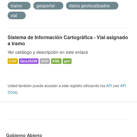
tramo
geoportal
datos geolocalizados
vial
Sistema de Información Cartográfica - Vial asignado
a tramo
Ver catálogo y descripción en este enlace
CSV
GeoJSON
SHP
KML
gml
Usted también puede acceder a este registro utilizando los
API
(ver
API
Docs
).
Gobierno Abierto