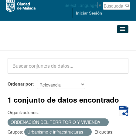
Select Language
▼
Iniciar Sesión
Conjuntos de datos
Conjuntos de datos
Organizaciones
Grupos
Ordenar por
Acerca de
1 conjunto de datos encontrado
Organizaciones:
ORDENACIÓN DEL TERRITORIO Y VIVIENDA
Grupos:
Urbanismo e infraestructuras
Etiquetas: