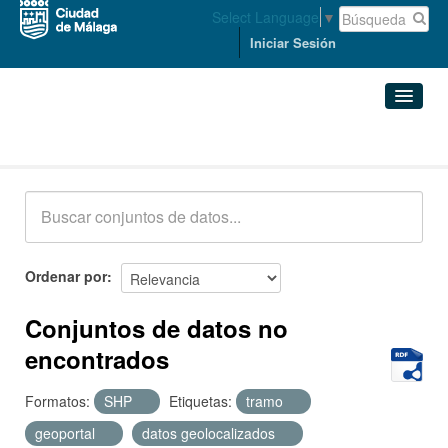
Select Language
▼
Iniciar Sesión
Conjuntos de datos
Conjuntos de datos
Organizaciones
Grupos
Ordenar por
Acerca de
Conjuntos de datos no
encontrados
Formatos:
SHP
Etiquetas:
tramo
geoportal
datos geolocalizados