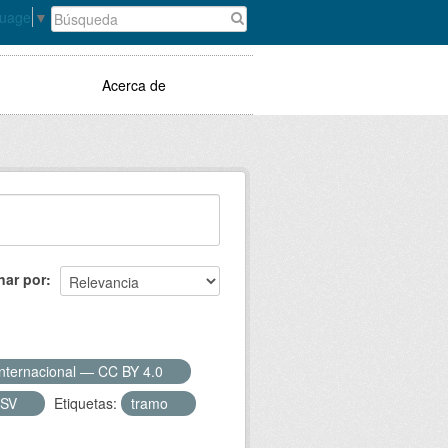
guage
▼
Acerca de
nar por
Internacional — CC BY 4.0
CSV
Etiquetas:
tramo