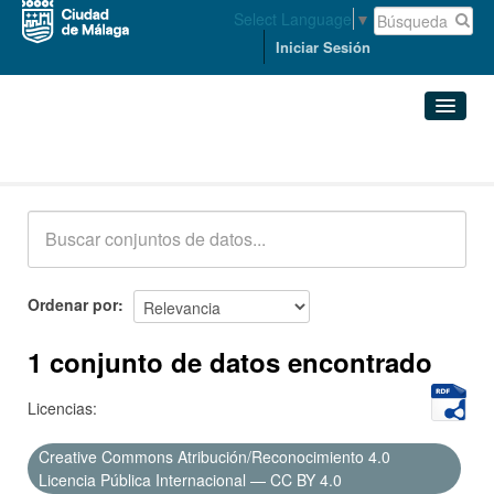
Select Language
▼
Iniciar Sesión
Conjuntos de datos
Conjuntos de datos
Organizaciones
Grupos
Ordenar por
Acerca de
1 conjunto de datos encontrado
Licencias:
Creative Commons Atribución/Reconocimiento 4.0
Licencia Pública Internacional — CC BY 4.0