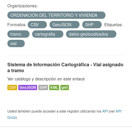
Organizaciones:
ORDENACIÓN DEL TERRITORIO Y VIVIENDA
Formatos:
CSV
GeoJSON
SHP
Etiquetas:
tramo
cartografia
datos geolocalizados
vial
Sistema de Información Cartográfica - Vial asignado
a tramo
Ver catálogo y descripción en este enlace
CSV
GeoJSON
SHP
KML
gml
Usted también puede acceder a este registro utilizando los
API
(ver
API
Docs
).