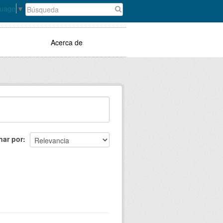
guage
▼
Acerca de
nar por