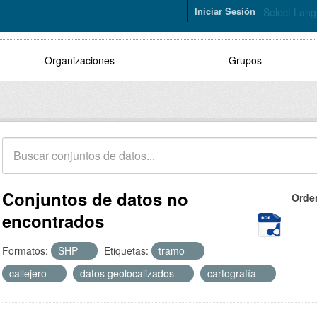
Iniciar Sesión
Select Lan
Organizaciones
Grupos
Conjuntos de datos no
Orde
encontrados
Formatos:
SHP
Etiquetas:
tramo
callejero
datos geolocalizados
cartografía