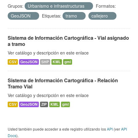
Grupos:
Urbanismo e infraestructuras
Formatos:
GeoJSON
Etiquetas:
tramo
callejero
Sistema de Información Cartográfica - Vial asignado
a tramo
Ver catálogo y descripción en este enlace
CSV
GeoJSON
SHP
KML
gml
Sistema de Información Cartográfica - Relación
Tramo Vial
Ver catálogo y descripción en este enlace
CSV
GeoJSON
ZIP
KML
gml
Usted también puede acceder a este registro utilizando los
API
(ver
API
Docs
).