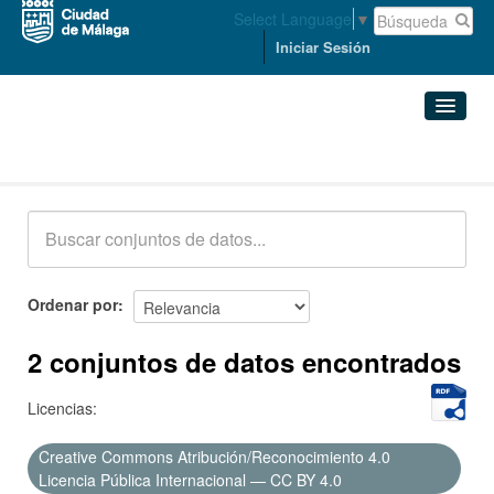
Select Language
▼
Iniciar Sesión
Conjuntos de datos
Conjuntos de datos
Organizaciones
Grupos
Ordenar por
Acerca de
2 conjuntos de datos encontrados
Licencias:
Creative Commons Atribución/Reconocimiento 4.0
Licencia Pública Internacional — CC BY 4.0