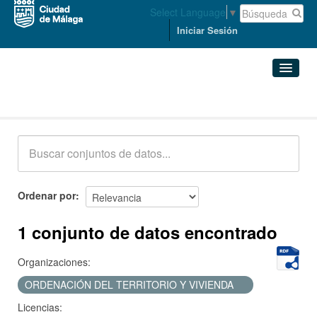
Select Language
▼
Iniciar Sesión
Conjuntos de datos
Conjuntos de datos
Organizaciones
Grupos
Ordenar por
Acerca de
1 conjunto de datos encontrado
Organizaciones:
ORDENACIÓN DEL TERRITORIO Y VIVIENDA
Licencias: