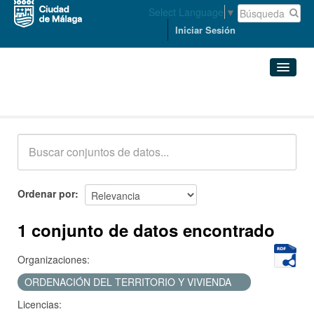
Select Language
▼
Iniciar Sesión
Conjuntos de datos
Conjuntos de datos
Organizaciones
Grupos
Ordenar por
Acerca de
1 conjunto de datos encontrado
Organizaciones:
ORDENACIÓN DEL TERRITORIO Y VIVIENDA
Licencias: