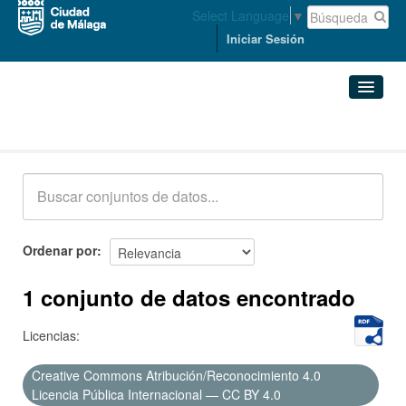
Select Language
▼
Iniciar Sesión
Conjuntos de datos
Conjuntos de datos
Organizaciones
Grupos
Ordenar por
Acerca de
1 conjunto de datos encontrado
Licencias:
Creative Commons Atribución/Reconocimiento 4.0
Licencia Pública Internacional — CC BY 4.0