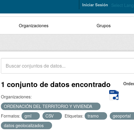
Iniciar Sesión
Select Lan
Organizaciones
Grupos
1 conjunto de datos encontrado
Orde
Organizaciones:
ORDENACIÓN DEL TERRITORIO Y VIVIENDA
Formatos:
gml
CSV
Etiquetas:
tramo
geoportal
datos geolocalizados