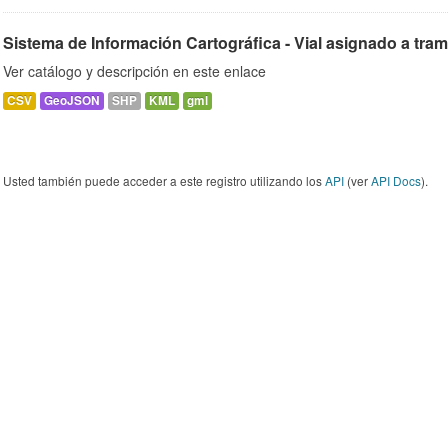
Sistema de Información Cartográfica - Vial asignado a tra
Ver catálogo y descripción en este enlace
CSV
GeoJSON
SHP
KML
gml
Usted también puede acceder a este registro utilizando los
API
(ver
API Docs
).