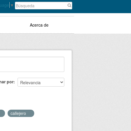
guage
▼
Acerca de
nar por
callejero