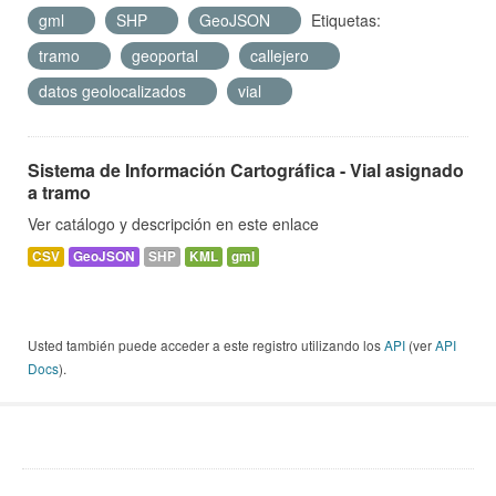
gml
SHP
GeoJSON
Etiquetas:
tramo
geoportal
callejero
datos geolocalizados
vial
Sistema de Información Cartográfica - Vial asignado
a tramo
Ver catálogo y descripción en este enlace
CSV
GeoJSON
SHP
KML
gml
Usted también puede acceder a este registro utilizando los
API
(ver
API
Docs
).