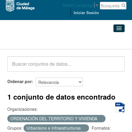
Select Language
▼
Iniciar Sesión
Conjuntos de datos
Conjuntos de datos
Organizaciones
Grupos
Ordenar por
Acerca de
1 conjunto de datos encontrado
Organizaciones:
ORDENACIÓN DEL TERRITORIO Y VIVIENDA
Grupos:
Urbanismo e infraestructuras
Formatos: