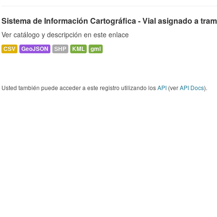
Sistema de Información Cartográfica - Vial asignado a tra
Ver catálogo y descripción en este enlace
CSV
GeoJSON
SHP
KML
gml
Usted también puede acceder a este registro utilizando los
API
(ver
API Docs
).