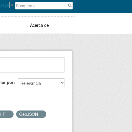
guage
▼
Acerca de
nar por
SHP
GeoJSON