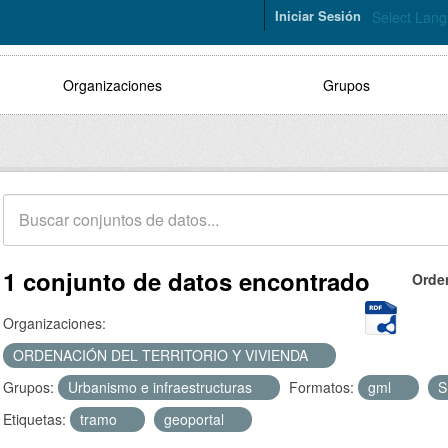
Iniciar Sesión
Select Lan
Organizaciones
Grupos
1 conjunto de datos encontrado
Orde
Organizaciones:
ORDENACIÓN DEL TERRITORIO Y VIVIENDA
Grupos:
Urbanismo e infraestructuras
Formatos:
gml
Etiquetas:
tramo
geoportal