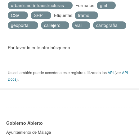
urbanismo-infraestructuras
Formatos:
gml
CSV
SHP
Etiquetas:
tramo
geoportal
callejero
vial
cartografía
Por favor intente otra búsqueda.
Usted también puede acceder a este registro utilizando los
API
(ver
API
Docs
).
Gobierno Abierto
Ayuntamiento de Málaga