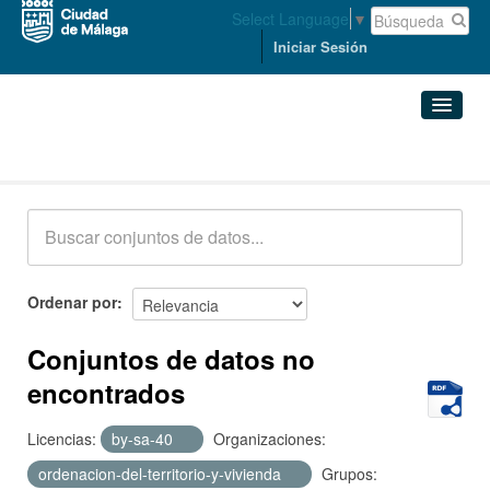
Select Language
▼
Iniciar Sesión
Conjuntos de datos
Conjuntos de datos
Organizaciones
Grupos
Ordenar por
Acerca de
Conjuntos de datos no
encontrados
Licencias:
by-sa-40
Organizaciones:
ordenacion-del-territorio-y-vivienda
Grupos: