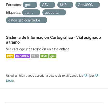
Formatos:
gml
CSV
SHP
GeoJSON
Etiquetas:
tramo
geoportal
datos geolocalizados
Sistema de Información Cartográfica - Vial asignado
a tramo
Ver catálogo y descripción en este enlace
CSV
GeoJSON
SHP
KML
gml
Usted también puede acceder a este registro utilizando los
API
(ver
API
Docs
).