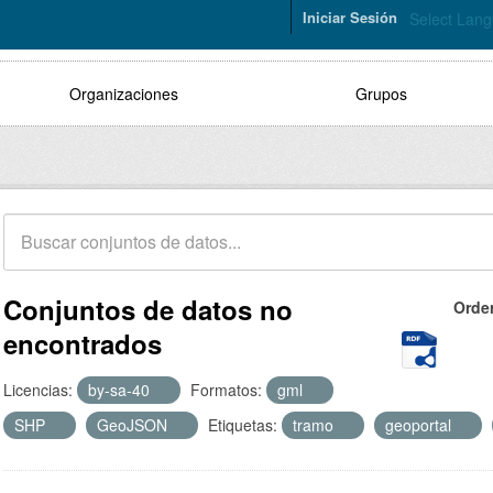
Iniciar Sesión
Select Lan
Organizaciones
Grupos
Conjuntos de datos no
Orde
encontrados
Licencias:
by-sa-40
Formatos:
gml
SHP
GeoJSON
Etiquetas:
tramo
geoportal