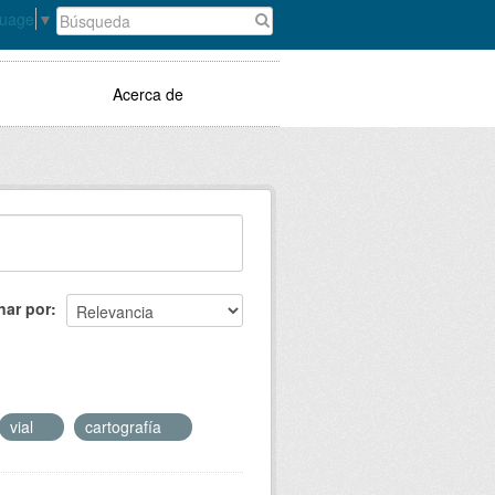
guage
▼
Acerca de
nar por
vial
cartografía