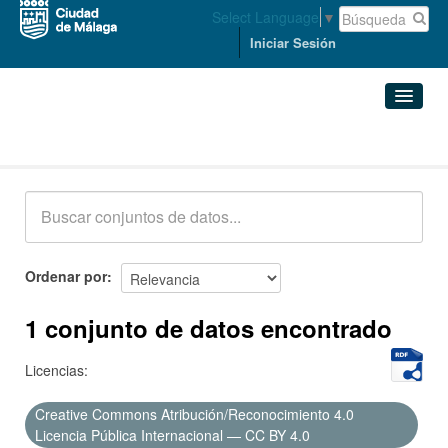
Select Language
▼
Iniciar Sesión
Conjuntos de datos
Conjuntos de datos
Organizaciones
Grupos
Ordenar por
Acerca de
1 conjunto de datos encontrado
Licencias:
Creative Commons Atribución/Reconocimiento 4.0
Licencia Pública Internacional — CC BY 4.0