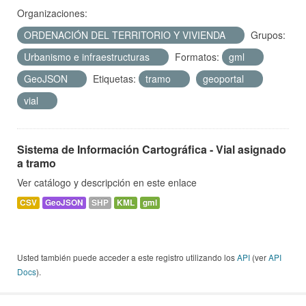
Organizaciones:
ORDENACIÓN DEL TERRITORIO Y VIVIENDA
Grupos:
Urbanismo e infraestructuras
Formatos:
gml
GeoJSON
Etiquetas:
tramo
geoportal
vial
Sistema de Información Cartográfica - Vial asignado
a tramo
Ver catálogo y descripción en este enlace
CSV
GeoJSON
SHP
KML
gml
Usted también puede acceder a este registro utilizando los
API
(ver
API
Docs
).