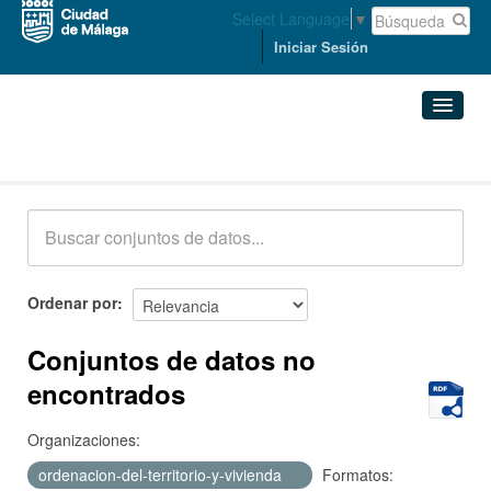
Select Language
▼
Iniciar Sesión
Conjuntos de datos
Conjuntos de datos
Organizaciones
Grupos
Ordenar por
Acerca de
Conjuntos de datos no
encontrados
Organizaciones:
ordenacion-del-territorio-y-vivienda
Formatos: