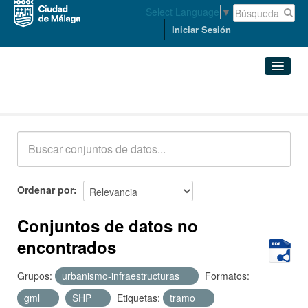
Select Language
▼
Iniciar Sesión
Conjuntos de datos
Conjuntos de datos
Organizaciones
Grupos
Ordenar por
Acerca de
Conjuntos de datos no
encontrados
Grupos:
urbanismo-infraestructuras
Formatos:
gml
SHP
Etiquetas:
tramo