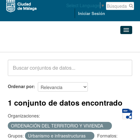
Select Language
▼
Iniciar Sesión
Conjuntos de datos
Conjuntos de datos
Organizaciones
Grupos
Ordenar por
Acerca de
1 conjunto de datos encontrado
Organizaciones:
ORDENACIÓN DEL TERRITORIO Y VIVIENDA
Grupos:
Urbanismo e infraestructuras
Formatos: