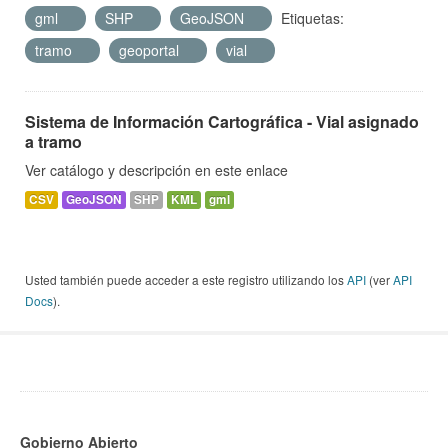
gml
SHP
GeoJSON
Etiquetas:
tramo
geoportal
vial
Sistema de Información Cartográfica - Vial asignado
a tramo
Ver catálogo y descripción en este enlace
CSV
GeoJSON
SHP
KML
gml
Usted también puede acceder a este registro utilizando los
API
(ver
API
Docs
).
Gobierno Abierto