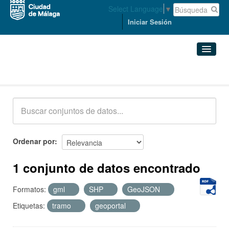
Select Language
▼
Iniciar Sesión
Conjuntos de datos
Conjuntos de datos
Organizaciones
Grupos
Ordenar por
Acerca de
1 conjunto de datos encontrado
Formatos:
gml
SHP
GeoJSON
Etiquetas:
tramo
geoportal