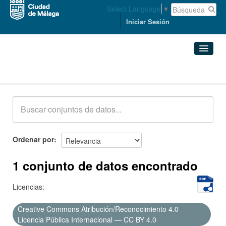
Select Language
▼
Iniciar Sesión
Conjuntos de datos
Conjuntos de datos
Organizaciones
Grupos
Ordenar por
Acerca de
1 conjunto de datos encontrado
Licencias:
Creative Commons Atribución/Reconocimiento 4.0
Licencia Pública Internacional — CC BY 4.0