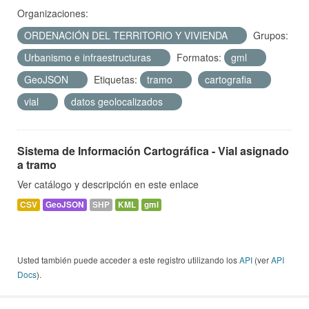
Organizaciones:
ORDENACIÓN DEL TERRITORIO Y VIVIENDA
Grupos:
Urbanismo e infraestructuras
Formatos:
gml
GeoJSON
Etiquetas:
tramo
cartografia
vial
datos geolocalizados
Sistema de Información Cartográfica - Vial asignado
a tramo
Ver catálogo y descripción en este enlace
CSV
GeoJSON
SHP
KML
gml
Usted también puede acceder a este registro utilizando los
API
(ver
API
Docs
).