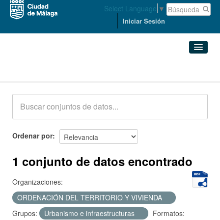
Select Language
▼
Iniciar Sesión
Conjuntos de datos
Conjuntos de datos
Organizaciones
Grupos
Ordenar por
Acerca de
1 conjunto de datos encontrado
Organizaciones:
ORDENACIÓN DEL TERRITORIO Y VIVIENDA
Grupos:
Urbanismo e infraestructuras
Formatos: