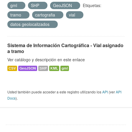
gml
SHP
GeoJSON
Etiquetas:
tramo
cartografia
vial
datos geolocalizados
Sistema de Información Cartográfica - Vial asignado
a tramo
Ver catálogo y descripción en este enlace
CSV
GeoJSON
SHP
KML
gml
Usted también puede acceder a este registro utilizando los
API
(ver
API
Docs
).